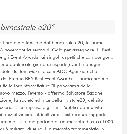
 bimestrale e20
Il premio è lanciato dal bimestrale e20, la prima
i. A novembre la serata di Gala per assegnare il Best
 e gli Event Awards, ai singoli aspetti che compongono
a una qualificata giuria di esperti (event manager
esieduta da Toni Muzi Falconi.ADC-Agenzia della
e del Premio BEA Best Event Awards, il primo premio
tutte le loro sfaccettature."Il panorama della
nuovo mezzo, l'evento - afferma Salvatore Sagone,
e, la società editrice della rivista e20, del sito
one -. Le imprese e gli Enti Pubblici danno vita
 iniziative con l'obbiettivo di costruire un rapporto
ferimento. Le stime parlano di un mercato di circa 1000
 di 5 miliardi di euro. Un mercato frammentato in