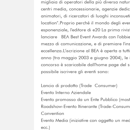
migliaia di operatori della più diversa natur
centri media, concessionarie, agenzie dedica
animatori, di ricercatori di luoghi inconsueti
location".Proprio perché il mondo degli even
esponenziale, l'editore di e20 La prima rivis
lanciare BEA Best Event Awards con l'obbiett
mezzo di comunicazione, e di premiare l'insi
eccellenza.L'iscrizione al BEA è aperta a tutt
anno (tra maggio 2003 e giugno 2004), le is
concorso è scaricabile dall'home page del s
possibile iscrivere gli eventi sono:
Lancio di prodotto (Trade  Consumer)
Evento Interno Aziendale
Evento promosso da un Ente Pubblico (mostre
Roadshow-Evento Itinerante (Trade-Consum
Convention
Evento Media (iniziative con oggetto un med
ecc.)