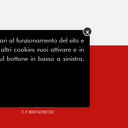
X
ssari al funzionamento del sito e
ltri cookies vuoi attivare e in
ul bottone in basso a sinistra.
FERPINews
Registrazione Tribunale di Milano
7604/2025
Sede legale:
Via Madre Cabrini, 10
20122 Milano
P.IVA 10651340159
C.F 80076230152