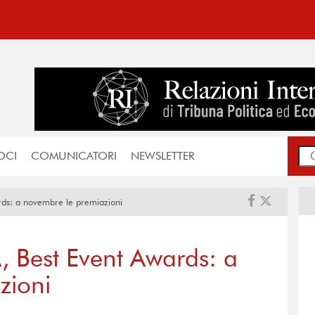
OCI
COMUNICATORI
NEWSLETTER
rds: a novembre le premiazioni
, Best Event Awards: a
zioni