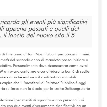
icorda gli eventi più significativi
lli appena passati e quelli del
il lancio del nuovo sito il 5
i di fine anno di Toni Muzi Falconi per porgervi i miei.
A metà del secondo anno di mandato posso iniziare a
ociativo. Personalmente devo riconoscere: come avrei
ti? a trovare conferme e condividere la bontà di scelte
are - anziché evitare - il confronto con ambiti
 capire che il "mestiere" di Relatore Pubblico è oggi
ta (o forse non lo è solo per la carta: Sottosegretario
azione (per meriti di squadra e non personali) ai
nato con due eventi diversamente significativi: da un