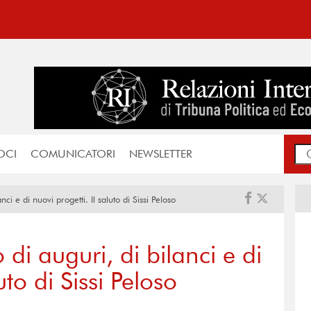
OCI
COMUNICATORI
NEWSLETTER
i e di nuovi progetti. Il saluto di Sissi Peloso
i auguri, di bilanci e di
uto di Sissi Peloso