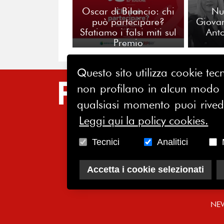
Oscar di Bilancio: chi
Nu
può partecipare?
Giova
Sfatiamo i falsi miti sul
Anto
Premio
Questo sito utilizza cookie tecn
non profilano in alcun modo la
SIT
qualsiasi momento puoi riveder
HO
Leggi qui la policy cookies.
CH
Tecnici
Analitici
AS
SO
Accetta i cookie selezionati
CO
NE