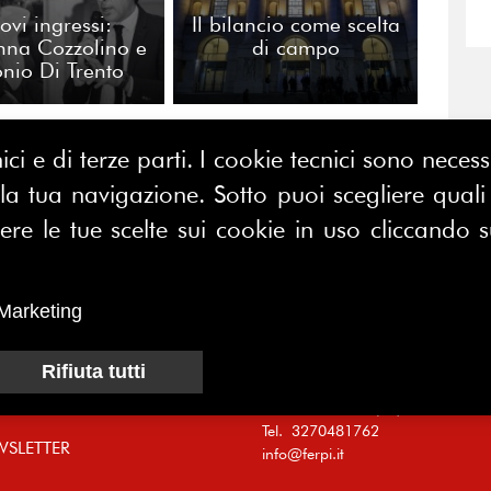
ovi ingressi:
Il bilancio come scelta
nna Cozzolino e
di campo
nio Di Trento
ici e di terze parti. I cookie tecnici sono nece
CONTATTACI
 tua navigazione. Sotto puoi scegliere quali a
E MAP
FERPI - Federazione Relazioni
e le tue scelte sui cookie in uso cliccando s
ME
Pubbliche Italiana
I SIAMO
Marketing
Sede operativa:
SOCIAZIONE
Centro Direzionale Milano Due
CI
Palazzo Canova
Rifiuta tutti
Strada di Olgia Vecchia
MUNICATORI
20054 SEGRATE (MI)
Tel. 3270481762
WSLETTER
info@ferpi.it