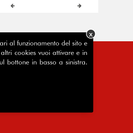
X
ssari al funzionamento del sito e
ltri cookies vuoi attivare e in
FERPINews
ul bottone in basso a sinistra.
Registrazione Tribunale di Milano
7604/2025
Sede legale:
Via Madre Cabrini, 10
20122 Milano
P.IVA 10651340159
C.F 80076230152