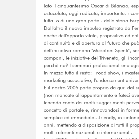
lato il cinquantesimo Oscar di Bilancio, esp
ostacolata, oggi radicata, importante, ric
tutta  o di una gran parte - della storia Ferp
Dall'altro il nuovo impulso registrato da Fe
anche dell'apporto vitale, propositivo ed ent
di continuità e di apertura al futuro che pu
dell'iniziativa romana "Microfoni Spenti", sen
campani, le iniziative del Triveneto, gli incont
perchè no? I seminari professional-enologic
In mezzo tutto il resto: i road show, i maste
marketing associativo, l'endorsement universit
E il nostro 2005 parte proprio da qui: dal s
(non mancate all'appuntamento e fateci aver
tenendo conto dei molti suggerimenti perven
concetto di portale e, rinnovandosi in forme
semplice ed immediato...friendly, in sintoni
anni, mettendo a disposizione di tutti il pro
molti referenti nazionali e internazionali.