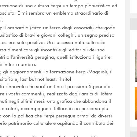
ressione di una cultura Ferpi un tempo pionieristica ed
onosciuta. E mi sembra un emblema straordinario di
i.
rpi Lombardia (circa un terzo degli associati) che gode
usiastico di bravi e giovani colleghi, un segno preciso
ò essere solo positivo. Un successo nato sulla scia
za dimenticare gli incontri e gli editoriali dei soci
ri all'università perugina, quelli istituzionali liguri e
i in terra umbra.
r, gli aggiornamenti, la formazione Ferpi-Maggioli, il
ario e, last but not least, il sito!
ito rinnovato che sarà on line il prossimo 5 gennaio
e i vostri commenti), realizzato dagli amici di Totem
uti negli ultimi mesi: una grafica che abbandona il
 e colori, accompagna il lettore in un percorso più
a con la politica che Ferpi persegue ormai da diversi
prio patrimonio culturale e ospitando il contributo dei