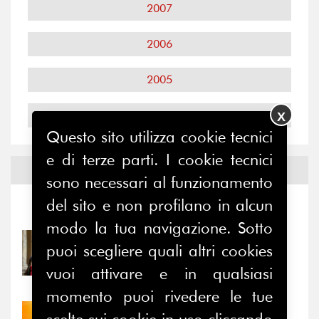
2007
2006
2005
2004
X
Questo sito utilizza cookie tecnici
e di terze parti. I cookie tecnici
Notizie ed
Eventi
sono necessari al funzionamento
del sito e non profilano in alcun
Notizie
-
Eventi
modo la tua navigazione. Sotto
31/07/2026
puoi scegliere quali altri cookies
Prima della pausa estiva,
vuoi attivare e in qualsiasi
il valore di...
momento puoi rivedere le tue
30/07/2026
scelte sui cookie in uso cliccando