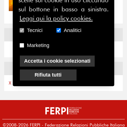
Nove anni dopo la
sul bottone in basso a sinistra.
“grande cecità”: la...
Leggi qui la policy cookies.
Tecnici
Analitici
News
Facebook
Marketing
Accetta i cookie selezionati
News
X
Rifiuta tutti
X by Ferpi2puntozero
©2008-2026 FERPI - Federazione Relazioni Pubbliche Italiana