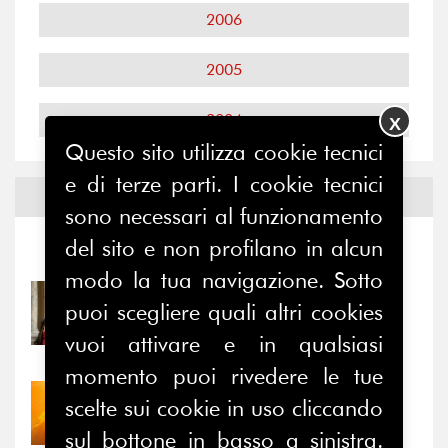
2006
2005
2004
X
Questo sito utilizza cookie tecnici
e di terze parti. I cookie tecnici
Notizie ed
Eventi
sono necessari al funzionamento
del sito e non profilano in alcun
Notizie
-
Eventi
modo la tua navigazione. Sotto
31/07/2026
puoi scegliere quali altri cookies
Prima della pausa estiva,
vuoi attivare e in qualsiasi
il valore di...
momento puoi rivedere le tue
30/07/2026
scelte sui cookie in uso cliccando
Nove anni dopo la
sul bottone in basso a sinistra.
“grande cecità”: la...