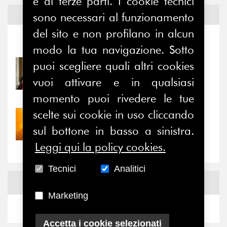
e di terze parti. I cookie tecnici
Notizie ed
Eventi
sono necessari al funzionamento
del sito e non profilano in alcun
Notizie
-
Eventi
modo la tua navigazione. Sotto
puoi scegliere quali altri cookies
31/07/2026
Prima della pausa estiva,
vuoi attivare e in qualsiasi
il valore di...
momento puoi rivedere le tue
scelte sui cookie in uso cliccando
30/07/2026
Nove anni dopo la
sul bottone in basso a sinistra.
“grande cecità”: la...
Leggi qui la policy cookies.
Tecnici
Analitici
News
Facebook
Marketing
Accetta i cookie selezionati