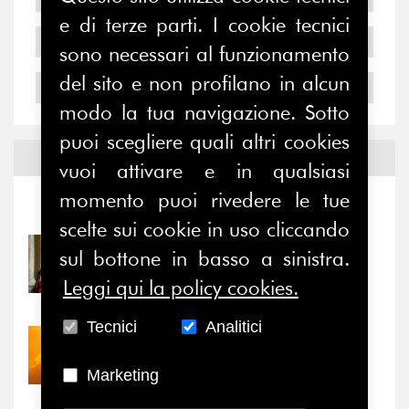
e di terze parti. I cookie tecnici
2005
sono necessari al funzionamento
del sito e non profilano in alcun
2004
modo la tua navigazione. Sotto
puoi scegliere quali altri cookies
Notizie ed
Eventi
vuoi attivare e in qualsiasi
momento puoi rivedere le tue
Notizie
-
Eventi
scelte sui cookie in uso cliccando
31/07/2026
sul bottone in basso a sinistra.
Prima della pausa estiva,
Leggi qui la policy cookies.
il valore di...
Tecnici
Analitici
30/07/2026
Nove anni dopo la
Marketing
“grande cecità”: la...