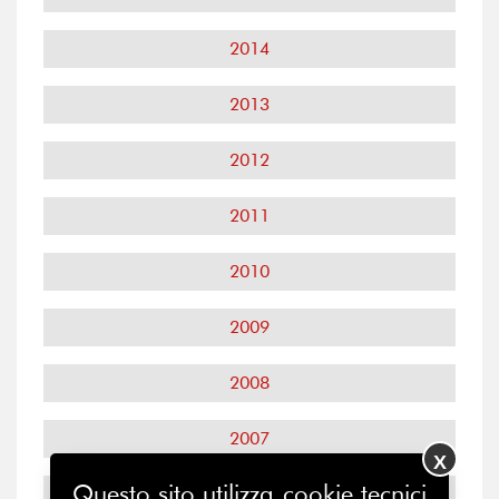
2014
2013
2012
2011
2010
2009
2008
2007
X
Questo sito utilizza cookie tecnici
2006