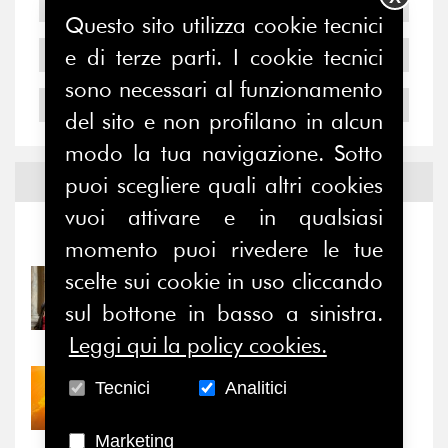
2006
Questo sito utilizza cookie tecnici
e di terze parti. I cookie tecnici
2005
sono necessari al funzionamento
2004
del sito e non profilano in alcun
modo la tua navigazione. Sotto
Notizie ed
Eventi
puoi scegliere quali altri cookies
vuoi attivare e in qualsiasi
Notizie
-
Eventi
momento puoi rivedere le tue
scelte sui cookie in uso cliccando
31/07/2026
Prima della pausa estiva,
sul bottone in basso a sinistra.
il valore di...
Leggi qui la policy cookies.
30/07/2026
Tecnici
Analitici
Nove anni dopo la
“grande cecità”: la...
Marketing