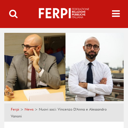
Ferpi
>
News
>
Nuovi soci: Vincenzo D'Anna e Alessandro
Vanoni