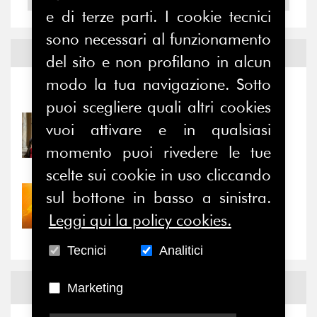
e di terze parti. I cookie tecnici
sono necessari al funzionamento
Notizie ed
Eventi
del sito e non profilano in alcun
modo la tua navigazione. Sotto
Notizie
-
Eventi
puoi scegliere quali altri cookies
31/07/2026
vuoi attivare e in qualsiasi
Prima della pausa estiva,
momento puoi rivedere le tue
il valore di...
scelte sui cookie in uso cliccando
sul bottone in basso a sinistra.
30/07/2026
Nove anni dopo la
Leggi qui la policy cookies.
“grande cecità”: la...
Tecnici
Analitici
News
Facebook
Marketing