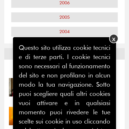
2006
2005
2004
X
Questo sito utilizza cookie tecnici
Notizie ed
Eventi
e di terze parti. I cookie tecnici
sono necessari al funzionamento
Notizie
-
Eventi
del sito e non profilano in alcun
modo la tua navigazione. Sotto
31/07/2026
Prima della pausa estiva,
puoi scegliere quali altri cookies
il valore di...
vuoi attivare e in qualsiasi
momento puoi rivedere le tue
30/07/2026
Nove anni dopo la
scelte sui cookie in uso cliccando
“grande cecità”: la...