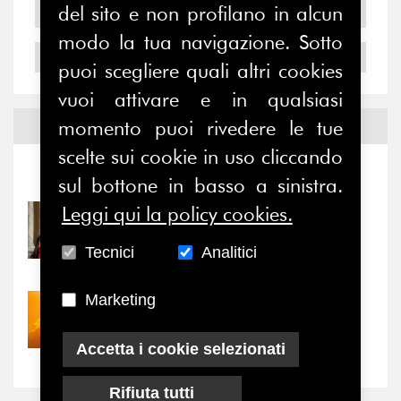
del sito e non profilano in alcun
2005
modo la tua navigazione. Sotto
2004
puoi scegliere quali altri cookies
vuoi attivare e in qualsiasi
momento puoi rivedere le tue
Notizie ed
Eventi
scelte sui cookie in uso cliccando
Notizie
-
Eventi
sul bottone in basso a sinistra.
Leggi qui la policy cookies.
31/07/2026
Prima della pausa estiva,
Tecnici
Analitici
il valore di...
Marketing
30/07/2026
Nove anni dopo la
“grande cecità”: la...
Accetta i cookie selezionati
Rifiuta tutti