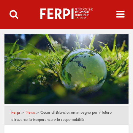
Ferpi
>
News
>
Oscar di Bilancio: un impegno per il futuro
attraverso la trasparenza e la responsabilità