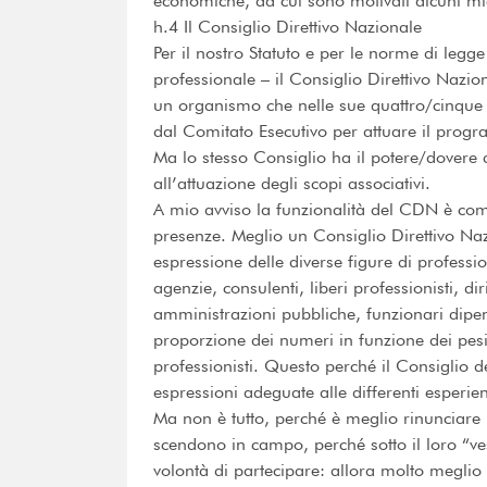
economiche, da cui sono motivati alcuni mi
h.4 Il Consiglio Direttivo Nazionale
Per il nostro Statuto e per le norme di legge
professionale – il Consiglio Direttivo Nazi
un organismo che nelle sue quattro/cinque 
dal Comitato Esecutivo per attuare il prog
Ma lo stesso Consiglio ha il potere/dovere d
all’attuazione degli scopi associativi.
A mio avviso la funzionalità del CDN è comp
presenze. Meglio un Consiglio Direttivo 
espressione delle diverse figure di professio
agenzie, consulenti, liberi professionisti, di
amministrazioni pubbliche, funzionari dipe
proporzione dei numeri in funzione dei pesi 
professionisti. Questo perché il Consiglio 
espressioni adeguate alle differenti esperie
Ma non è tutto, perché è meglio rinunciare 
scendono in campo, perché sotto il loro “ve
volontà di partecipare: allora molto meglio