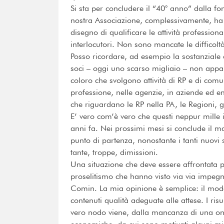
Si sta per concludere il “40° anno” dalla fo
nostra Associazione, complessivamente, ha s
disegno di qualificare le attività professi
interlocutori. Non sono mancate le difficol
Posso ricordare, ad esempio la sostanziale 
soci – oggi uno scarso migliaio – non appa
coloro che svolgono attività di RP e di com
professione, nelle agenzie, in aziende ed en
che riguardano le RP nella PA, le Regioni, gl
E’ vero com’è vero che questi neppur mille i
anni fa. Nei prossimi mesi si conclude il 
punto di partenza, nonostante i tanti nuovi
tante, troppe, dimissioni.
Una situazione che deve essere affrontata p
proselitismo che hanno visto via via impeg
Comin. La mia opinione è semplice: il mode
contenuti qualità adeguate alle attese. I risul
vero nodo viene, dalla mancanza di una one