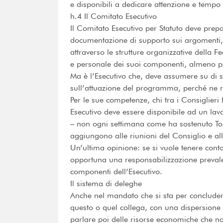
e disponibili a dedicare attenzione e tempo 
h.4 Il Comitato Esecutivo
Il Comitato Esecutivo per Statuto deve prep
documentazione di supporto sui argomenti, pe
attraverso le strutture organizzative della 
e personale dei suoi componenti, almeno pe
Ma è l’Esecutivo che, deve assumere su di sè 
sull’attuazione del programma, perché ne r
Per le sue competenze, chi tra i Consiglieri
Esecutivo deve essere disponibile ad un la
– non ogni settimana come ha sostenuto To
aggiungono alle riunioni del Consiglio e all
Un’ultima opinione: se si vuole tenere cont
opportuna una responsabilizzazione prevalen
componenti dell’Esecutivo.
Il sistema di deleghe
Anche nel mandato che si sta per concludere
questo o quel collega, con una dispersione 
parlare poi delle risorse economiche che non