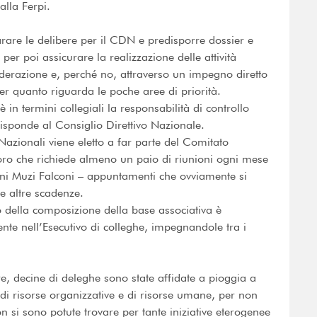
alla Ferpi.
arare le delibere per il CDN e predisporre dossier e
r poi assicurare la realizzazione delle attività
Federazione e, perché no, attraverso un impegno diretto
r quanto riguarda le poche aree di priorità.
in termini collegiali la responsabilità di controllo
isponde al Consiglio Direttivo Nazionale.
 Nazionali viene eletto a far parte del Comitato
voro che richiede almeno un paio di riunioni ogni mese
ni Muzi Falconi – appuntamenti che ovviamente si
e altre scadenze.
o della composizione della base associativa è
te nell’Esecutivo di colleghe, impegnandole tra i
, decine di deleghe sono state affidate a pioggia a
di risorse organizzative e di risorse umane, per non
 si sono potute trovare per tante iniziative eterogenee