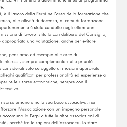
o il CDN li nomina e determina le linee di programma
re.
 è il lavoro della Ferpi nell’area della formazione che
mico, alle attività di docenza, ai corsi di formazione
 opportunamente è stato condotto negli ultimi anni
ssione di lavoro istituita con delibera del Consiglio,
 appropriata una valutazione, anche per evitare
sione, pensiamo ad esempio alle aree di
lti interessi, sempre complementari alle priorità
considerati solo se oggetto di mozioni approvate
olleghi qualificati per professionalità ed esperienze a
 reperire le risorse economiche, sempre con il
Esecutivo.
i risorse umane è nella sua base associativa, nei
rafforzare l’Associazione con un impegno personale
e accomuna la Ferpi a tutte le altre associazioni di
tà, perché tra le ragioni dell’associarsi, lo stare