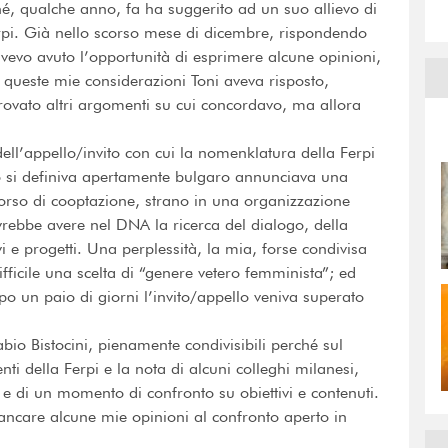
é, qualche anno, fa ha suggerito ad un suo allievo di
erpi. Già nello scorso mese di dicembre, rispondendo
avevo avuto l’opportunità di esprimere alcune opinioni,
A queste mie considerazioni Toni aveva risposto,
trovato altri argomenti su cui concordavo, ma allora
ll’appello/invito con cui la nomenklatura della Ferpi
o si definiva apertamente bulgaro annunciava una
corso di cooptazione, strano in una organizzazione
vrebbe avere nel DNA la ricerca del dialogo, della
vi e progetti. Una perplessità, la mia, forse condivisa
ifficile una scelta di “genere vetero femminista”; ed
 un paio di giorni l’invito/appello veniva superato
 Fabio Bistocini, pienamente condivisibili perché sul
nti della Ferpi e la nota di alcuni colleghi milanesi,
e e di un momento di confronto su obiettivi e contenuti.
mancare alcune mie opinioni al confronto aperto in