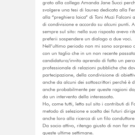
grato alla collega Amanda Jane Succi perch
svolgere una tesi di laurea dedicata alla F
alla “preghiera laica” di Toni Muzi Falconi 
di condivisione e accordo su alcuni punti. 
sempre sul sito: nella sua risposta avevo ri
preferii sospendere un dialogo a due voci.
Nell’ultimo periodo non mi sono sorpreso de
con un taglio che in un non recente passat
candidatura/invito aprendo di fatto un per
professionale di relazioni pubbliche che do
partecipazione, della condivisione di obietti
anche da alcuni dei sottoscrittori perché è d
anche probabilmente per queste ragioni dopo
da un intervento della interessata.
Ho, come tutti, letto sul sito i contributi di
metodo di selezione e scelta dei futuri dirige
anche loro alla ricerca di un filo conduttor
Da socio attivo, ritengo giusto di non far 
queste ultime settimane.