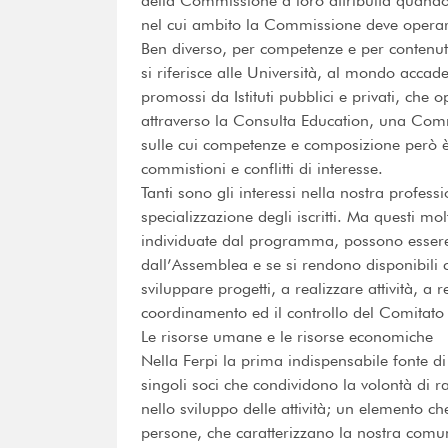
della Commissione a loro attribuita quand
nel cui ambito la Commissione deve opera
Ben diverso, per competenze e per contenuti,
si riferisce alle Università, al mondo accade
promossi da Istituti pubblici e privati, che
attraverso la Consulta Education, una Commi
sulle cui competenze e composizione però è
commistioni e conflitti di interesse.
Tanti sono gli interessi nella nostra profes
specializzazione degli iscritti. Ma questi mo
individuate dal programma, possono essere 
dall’Assemblea e se si rendono disponibili c
sviluppare progetti, a realizzare attività, a
coordinamento ed il controllo del Comitato 
Le risorse umane e le risorse economiche
Nella Ferpi la prima indispensabile fonte d
singoli soci che condividono la volontà di 
nello sviluppo delle attività; un elemento ch
persone, che caratterizzano la nostra comuni