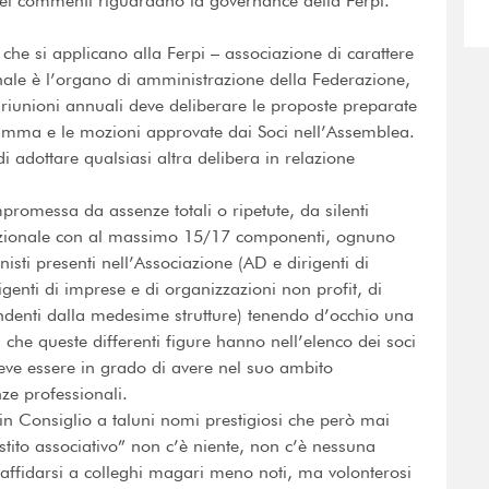
ei commenti riguardano la governance della Ferpi.
 che si applicano alla Ferpi – associazione di carattere
onale è l’organo di amministrazione della Federazione,
riunioni annuali deve deliberare le proposte preparate
ramma e le mozioni approvate dai Soci nell’Assemblea.
i adottare qualsiasi altra delibera in relazione
romessa da assenze totali o ripetute, da silenti
Nazionale con al massimo 15/17 componenti, ognuno
nisti presenti nell’Associazione (AD e dirigenti di
rigenti di imprese e di organizzazioni non profit, di
ndenti dalla medesime strutture) tenendo d’occhio una
che queste differenti figure hanno nell’elenco dei soci
deve essere in grado di avere nel suo ambito
nze professionali.
in Consiglio a taluni nomi prestigiosi che però mai
stito associativo” non c’è niente, non c’è nessuna
 affidarsi a colleghi magari meno noti, ma volonterosi