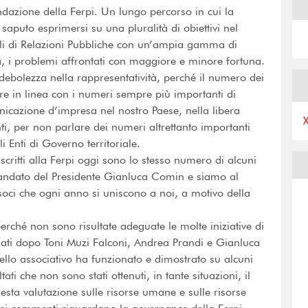
ndazione della Ferpi. Un lungo percorso in cui la
aputo esprimersi su una pluralità di obiettivi nel
onali di Relazioni Pubbliche con un’ampia gamma di
tà, i problemi affrontati con maggiore e minore fortuna.
debolezza nella rappresentatività, perché il numero dei
re in linea con i numeri sempre più importanti di
unicazione d’impresa nel nostro Paese, nella libera
ti, per non parlare dei numeri altrettanto importanti
i Enti di Governo territoriale.
scritti alla Ferpi oggi sono lo stesso numero di alcuni
mandato del Presidente Gianluca Comin e siamo al
 soci che ogni anno si uniscono a noi, a motivo della
erché non sono risultate adeguate le molte iniziative di
nati dopo Toni Muzi Falconi, Andrea Prandi e Gianluca
llo associativo ha funzionato e dimostrato su alcuni
tati che non sono stati ottenuti, in tante situazioni, il
sta valutazione sulle risorse umane e sulle risorse