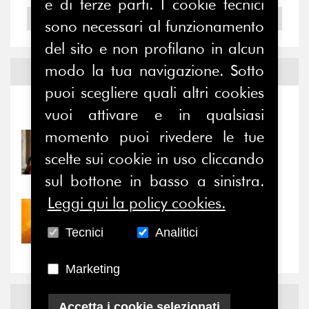
e di terze parti. I cookie tecnici
2004
sono necessari al funzionamento
del sito e non profilano in alcun
modo la tua navigazione. Sotto
Notizie ed
Eventi
puoi scegliere quali altri cookies
Notizie
-
Eventi
vuoi attivare e in qualsiasi
momento puoi rivedere le tue
31/07/2026
scelte sui cookie in uso cliccando
Prima della pausa estiva,
il valore di...
sul bottone in basso a sinistra.
Leggi qui la policy cookies.
30/07/2026
Nove anni dopo la
Tecnici
Analitici
“grande cecità”: la...
Marketing
News
Facebook
Accetta i cookie selezionati