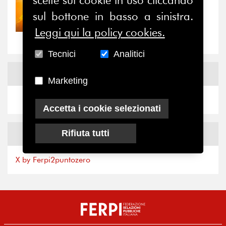
scelte sui cookie in uso cliccando
30/07/2026
sul bottone in basso a sinistra.
Nove anni dopo la
“grande cecità”: la...
Leggi qui la policy cookies.
Tecnici
Analitici
News
Facebook
Marketing
Accetta i cookie selezionati
News
X
Rifiuta tutti
X by Ferpi2puntozero