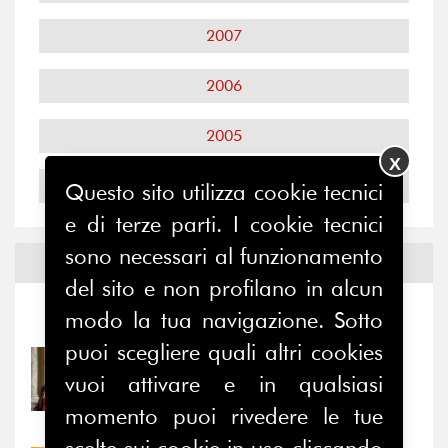
2007
2006
2005
X
2004
Questo sito utilizza cookie tecnici
e di terze parti. I cookie tecnici
sono necessari al funzionamento
Notizie ed
Eventi
del sito e non profilano in alcun
modo la tua navigazione. Sotto
Notizie
-
Eventi
puoi scegliere quali altri cookies
31/07/2026
vuoi attivare e in qualsiasi
Prima della pausa estiva,
il valore di...
momento puoi rivedere le tue