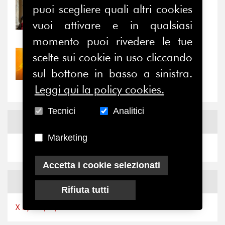
puoi scegliere quali altri cookies
31/07/2026
Prima della pausa estiva,
vuoi attivare e in qualsiasi
il valore di...
momento puoi rivedere le tue
scelte sui cookie in uso cliccando
30/07/2026
Nove anni dopo la
sul bottone in basso a sinistra.
“grande cecità”: la...
Leggi qui la policy cookies.
Tecnici
Analitici
News
Facebook
Marketing
Accetta i cookie selezionati
News
X
Rifiuta tutti
X by Ferpi2puntozero