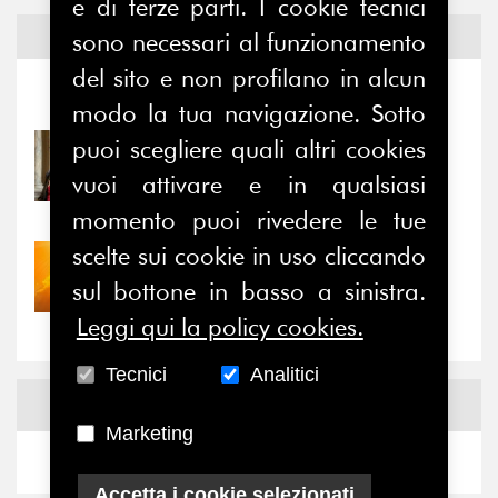
e di terze parti. I cookie tecnici
Notizie ed
Eventi
sono necessari al funzionamento
del sito e non profilano in alcun
Notizie
-
Eventi
modo la tua navigazione. Sotto
puoi scegliere quali altri cookies
31/07/2026
Prima della pausa estiva,
vuoi attivare e in qualsiasi
il valore di...
momento puoi rivedere le tue
scelte sui cookie in uso cliccando
30/07/2026
Nove anni dopo la
sul bottone in basso a sinistra.
“grande cecità”: la...
Leggi qui la policy cookies.
Tecnici
Analitici
News
Facebook
Marketing
Accetta i cookie selezionati