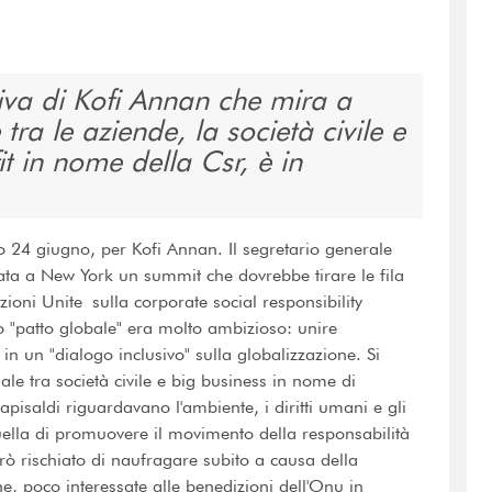
iva di Kofi Annan che mira a
ra le aziende, la società civile e
t in nome della Csr, è in
 24 giugno, per Kofi Annan. Il segretario generale
data a New York un summit che dovrebbe tirare le fila
oni Unite sulla corporate social responsibility
to "patto globale" era molto ambizioso: unire
n un "dialogo inclusivo" sulla globalizzazione. Si
le tra società civile e big business in nome di
apisaldi riguardavano l'ambiente, i diritti umani e gli
quella di promuovere il movimento della responsabilità
ò rischiato di naufragare subito a causa della
, poco interessate alle benedizioni dell'Onu in