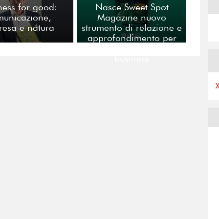
ness for good:
Nasce Sweet Spot
municazione,
Magazine nuovo
resa e natura
strumento di relazione e
approfondimento per
manager e mondo del
business