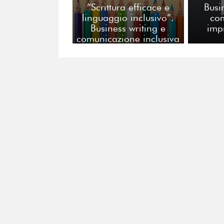
“Scrittura efficace e
Busi
linguaggio inclusivo”.
co
Business writing e
imp
comunicazione inclusiva