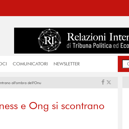
OCI
COMUNICATORI
NEWSLETTER
ntrano all'ombra dell'Onu
ness e Ong si scontrano