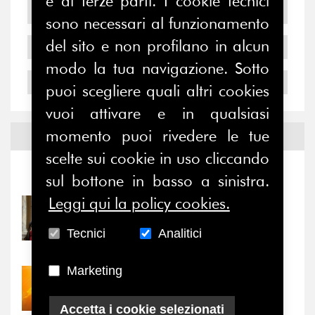
e di terze parti. I cookie tecnici
2006
sono necessari al funzionamento
del sito e non profilano in alcun
2005
modo la tua navigazione. Sotto
2004
puoi scegliere quali altri cookies
vuoi attivare e in qualsiasi
momento puoi rivedere le tue
Notizie ed
Eventi
scelte sui cookie in uso cliccando
Notizie
-
Eventi
sul bottone in basso a sinistra.
Leggi qui la policy cookies.
31/07/2026
Prima della pausa estiva,
Tecnici
Analitici
il valore di...
Marketing
30/07/2026
Nove anni dopo la
“grande cecità”: la...
Accetta i cookie selezionati