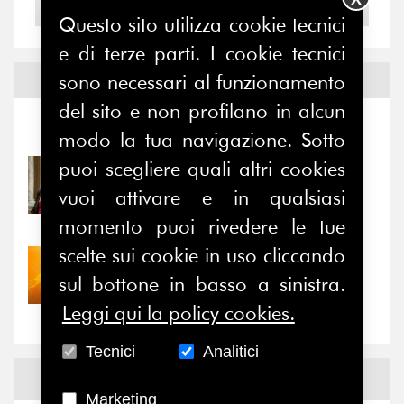
2004
Questo sito utilizza cookie tecnici
e di terze parti. I cookie tecnici
sono necessari al funzionamento
Notizie ed
Eventi
del sito e non profilano in alcun
Notizie
-
Eventi
modo la tua navigazione. Sotto
puoi scegliere quali altri cookies
31/07/2026
Prima della pausa estiva,
vuoi attivare e in qualsiasi
il valore di...
momento puoi rivedere le tue
scelte sui cookie in uso cliccando
30/07/2026
sul bottone in basso a sinistra.
Nove anni dopo la
“grande cecità”: la...
Leggi qui la policy cookies.
Tecnici
Analitici
News
Facebook
Marketing