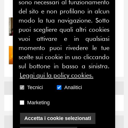
sono necessari al funzionamento
Notizie
-
Eventi
del sito e non profilano in alcun
modo la tua navigazione. Sotto
31/07/2026
puoi scegliere quali altri cookies
Prima della pausa estiva,
il valore di...
vuoi attivare e in qualsiasi
momento puoi rivedere le tue
30/07/2026
scelte sui cookie in uso cliccando
Nove anni dopo la
“grande cecità”: la...
sul bottone in basso a sinistra.
Leggi qui la policy cookies.
Tecnici
Analitici
News
Facebook
Marketing
Accetta i cookie selezionati
News
X