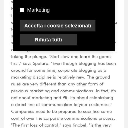
seen a corporate blog that does this really well yet.
For a corporate blogger to be successful on this
Marketing
front, you would have to be familiar with other
experts in your industry, and leverage your blog as a
Accetta i cookie selezionati
tool for dialogue, either by commenting on other's
sites or expounding on their ideas on your own
Rifiuta tutti
site."Clearly, companies thinking about starting their
own blogs need to understand the medium before
taking the plunge. "Start slow and learn the game
first," says Spataro. "Even though blogging has been
around for some time, corporate blogging as a
marketing discipline is relatively new. The ground
rules are very different than any other form of
previous marketing and communications. In fact, it's
not about marketing and PR. It's about establishing
a direct line of communication to your customers."
Companies need to be prepared to sacrifice some
control over the corporate communications process.
"The first loss of control," says Knobel, "is the very