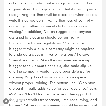
act of allowing individual weblogs from within the
organization. That requires trust, but it also requires
recognizing that there will be occasions when people
write things you don't like. Further loss of control will
occur if you allow comments to be posted on a
weblog."In addition, Defren suggests that anyone
assigned to blogging should be familiar with
financial disclosure regulations. "A sanctioned
blogger within a public company might be required
to undergo a class in investor relations," he says.
"Even if you forbid Mary the customer service rep
blogger to talk about financials, she could slip up
and the company would have a poor defense for
allowing Mary to act as an official spokesperson,
without proper training."The bottom line: "Only start
a blog if it really adds value for your audience," says
McAuley. "Don't blog for the sake of being part of
the larger trendit's transparent, time consuming, and
?
Cookies
boring." Of course, companies should be aware that