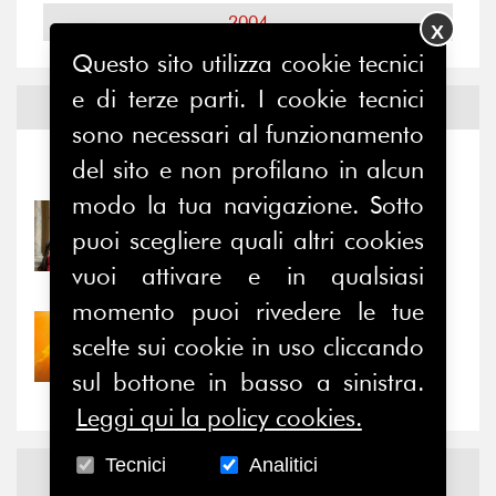
2004
X
Questo sito utilizza cookie tecnici
e di terze parti. I cookie tecnici
Notizie ed
Eventi
sono necessari al funzionamento
del sito e non profilano in alcun
Notizie
-
Eventi
modo la tua navigazione. Sotto
31/07/2026
puoi scegliere quali altri cookies
Prima della pausa estiva,
il valore di...
vuoi attivare e in qualsiasi
momento puoi rivedere le tue
30/07/2026
scelte sui cookie in uso cliccando
Nove anni dopo la
sul bottone in basso a sinistra.
“grande cecità”: la...
Leggi qui la policy cookies.
Tecnici
Analitici
News
Facebook