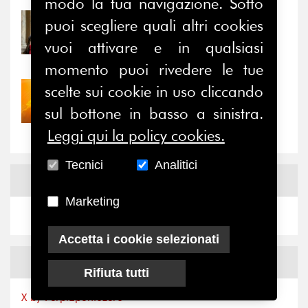
modo la tua navigazione. Sotto
puoi scegliere quali altri cookies
31/07/2026
Prima della pausa estiva,
vuoi attivare e in qualsiasi
il valore di...
momento puoi rivedere le tue
scelte sui cookie in uso cliccando
30/07/2026
Nove anni dopo la
sul bottone in basso a sinistra.
“grande cecità”: la...
Leggi qui la policy cookies.
Tecnici
Analitici
News
Facebook
Marketing
Accetta i cookie selezionati
News
X
Rifiuta tutti
X by Ferpi2puntozero