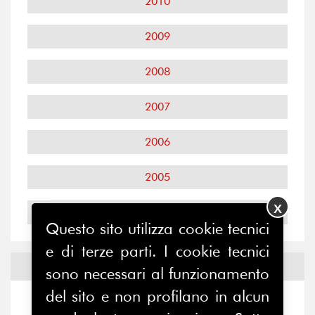
2010
2009
2008
2007
2006
2005
X
2004
Questo sito utilizza cookie tecnici
e di terze parti. I cookie tecnici
Notizie ed
Eventi
sono necessari al funzionamento
del sito e non profilano in alcun
Notizie
-
Eventi