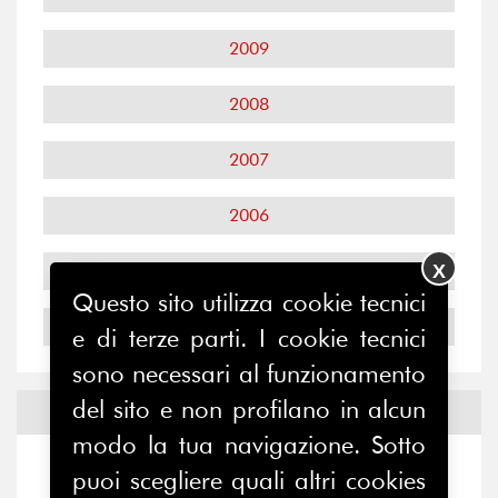
2009
2008
2007
2006
X
2005
Questo sito utilizza cookie tecnici
2004
e di terze parti. I cookie tecnici
sono necessari al funzionamento
del sito e non profilano in alcun
Notizie ed
Eventi
modo la tua navigazione. Sotto
Notizie
-
Eventi
puoi scegliere quali altri cookies