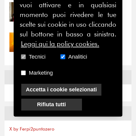
vuoi attivare e in qualsiasi
31/07/2026
momento puoi rivedere le tue
Prima della pausa estiva,
il valore di...
scelte sui cookie in uso cliccando
sul bottone in basso a sinistra.
30/07/2026
Leggi qui la policy cookies.
Nove anni dopo la
“grande cecità”: la...
Tecnici
Analitici
Marketing
News
Facebook
Accetta i cookie selezionati
Rifiuta tutti
News
X
X by Ferpi2puntozero