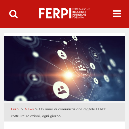
Ferpi
>
News
>
Un anno di comunicazione digitale FERPI:
costruire relazioni, ogni giorno