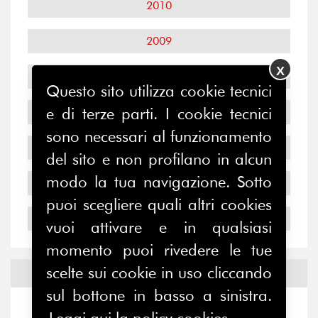
2010
2009
X
2008
Questo sito utilizza cookie tecnici
e di terze parti. I cookie tecnici
2007
sono necessari al funzionamento
2006
del sito e non profilano in alcun
modo la tua navigazione. Sotto
2005
puoi scegliere quali altri cookies
2004
vuoi attivare e in qualsiasi
momento puoi rivedere le tue
scelte sui cookie in uso cliccando
Notizie ed
Eventi
sul bottone in basso a sinistra.
Notizie
-
Eventi