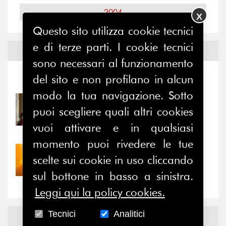
2004
X
Questo sito utilizza cookie tecnici
e di terze parti. I cookie tecnici
Notizie ed
Eventi
sono necessari al funzionamento
del sito e non profilano in alcun
Notizie
-
Eventi
modo la tua navigazione. Sotto
31/07/2026
puoi scegliere quali altri cookies
Prima della pausa estiva,
il valore di...
vuoi attivare e in qualsiasi
momento puoi rivedere le tue
30/07/2026
scelte sui cookie in uso cliccando
Nove anni dopo la
sul bottone in basso a sinistra.
“grande cecità”: la...
Leggi qui la policy cookies.
Tecnici
Analitici
News
Facebook