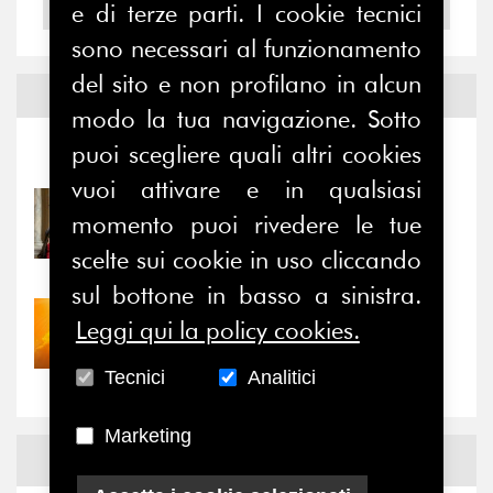
e di terze parti. I cookie tecnici
2004
sono necessari al funzionamento
del sito e non profilano in alcun
Notizie ed
Eventi
modo la tua navigazione. Sotto
puoi scegliere quali altri cookies
Notizie
-
Eventi
vuoi attivare e in qualsiasi
31/07/2026
momento puoi rivedere le tue
Prima della pausa estiva,
il valore di...
scelte sui cookie in uso cliccando
sul bottone in basso a sinistra.
30/07/2026
Leggi qui la policy cookies.
Nove anni dopo la
“grande cecità”: la...
Tecnici
Analitici
Marketing
News
Facebook