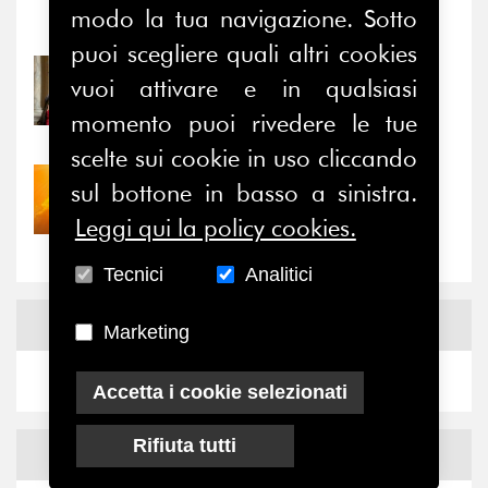
modo la tua navigazione. Sotto
Notizie
-
Eventi
puoi scegliere quali altri cookies
31/07/2026
vuoi attivare e in qualsiasi
Prima della pausa estiva,
momento puoi rivedere le tue
il valore di...
scelte sui cookie in uso cliccando
30/07/2026
sul bottone in basso a sinistra.
Nove anni dopo la
Leggi qui la policy cookies.
“grande cecità”: la...
Tecnici
Analitici
News
Facebook
Marketing
Accetta i cookie selezionati
Rifiuta tutti
News
X