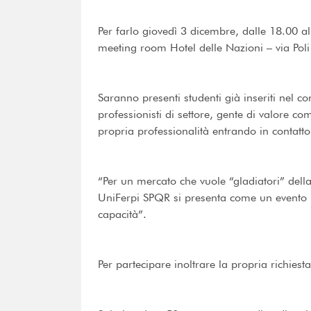
Per farlo giovedì 3 dicembre, dalle 18.00 
meeting room Hotel delle Nazioni – via Poli 7
Saranno presenti studenti già inseriti nel co
professionisti di settore, gente di valore co
propria professionalità entrando in contat
“Per un mercato che vuole “gladiatori” dell
UniFerpi SPQR si presenta come un evento u
capacità”.
Per partecipare inoltrare la propria richiesta