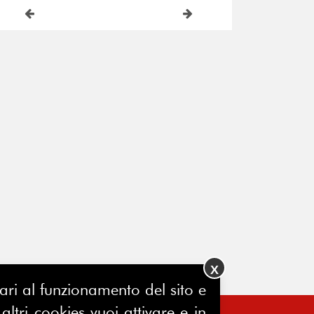
X
ssari al funzionamento del sito e
ltri cookies vuoi attivare e in