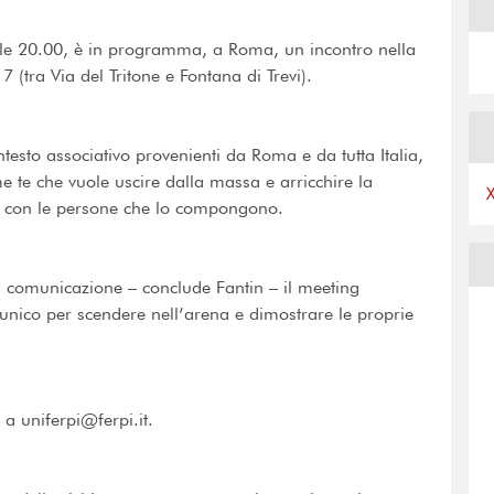
alle 20.00, è in programma, a Roma, un incontro nella
 (tra Via del Tritone e Fontana di Trevi).
ntesto associativo provenienti da Roma e da tutta Italia,
me te che vuole uscire dalla massa e arricchire la
to con le persone che lo compongono.
a comunicazione – conclude Fantin – il meeting
nico per scendere nell’arena e dimostrare le proprie
 a uniferpi@ferpi.it.