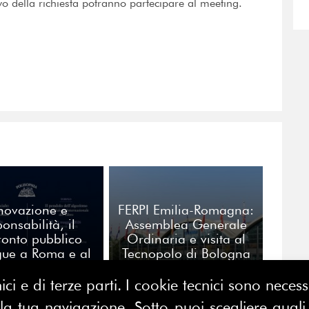
vo della richiesta potranno partecipare al meeting.
novazione e
FERPI Emilia-Romagna:
onsabilità, il
Assemblea Generale
ronto pubblico
Ordinaria e visita al
gue a Roma e al
Tecnopolo di Bologna
one del Libro.
ici e di terze parti. I cookie tecnici sono nece
 tua navigazione. Sotto puoi scegliere quali a