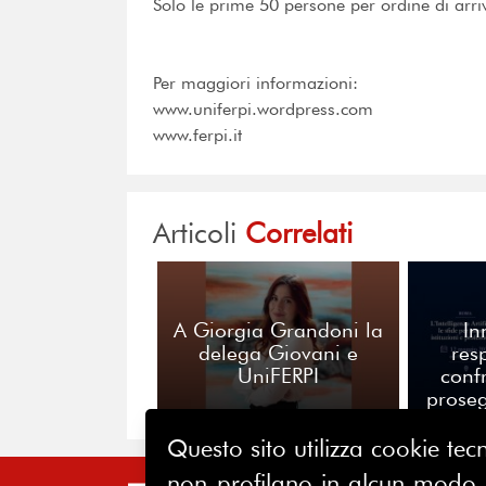
Solo le prime 50 persone per ordine di arri
Per maggiori informazioni:
www.uniferpi.wordpress.com
www.ferpi.it
Articoli
Correlati
A Giorgia Grandoni la
In
delega Giovani e
resp
UniFERPI
conf
prose
Sal
Questo sito utilizza cookie tecn
non profilano in alcun modo la