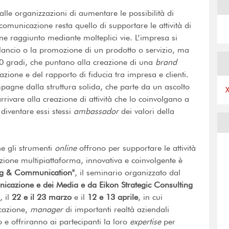
le organizzazioni di aumentare le possibilità di
a comunicazione resta quello di supportare le attività di
ene raggiunto mediante molteplici vie. L’impresa si
l lancio o la promozione di un prodotto o servizio, ma
60 gradi, che puntano alla creazione di una
brand
zione e del rapporto di fiducia tra impresa e clienti.
mpagne dalla struttura solida, che parte da un ascolto
rrivare alla creazione di attività che lo coinvolgano a
 diventare essi stessi
ambassador
dei valori della
che gli strumenti
online
offrono per supportare le attività
zione multipiattaforma, innovativa e coinvolgente è
g & Communication"
, il seminario organizzato dal
icazione e dei Media e da Eikon Strategic Consulting
, il
22 e il 23 marzo
e il
12 e 13 aprile
, in cui
icazione,
manager
di importanti realtà aziendali
o e offriranno ai partecipanti la loro
expertise
per