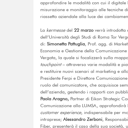
approfondire le modalità con cui il digitale h
misurazione e monitoraggio alle tecniche 
riassetto aziendale alla luce dei cambiamenti
La
kermesse
del
22 marzo
verrà introdotta
dell’Università degli Studi di Roma Tor Ver
di:
Simonetta Pattuglia
, Prof. agg. di Marke
Economia e Gestione della Comunicazione e 
Vergata, la quale si focalizzerà sulla mapp
touchpoint
– attraverso varie modalità e pi
e restituire nuovi scenari al marketing e a
Presidente Ferpi e Direttore Comunicazione 
ruolo del comunicatore, che acquisisce semp
dell’azienda, gestendo i rapporti con pubblici
Paola Aragno,
Partner di Eikon Strategic Co
Comunicazione alla LUMSA, approfondirà l’
customer
experience
, indispensabile per mo
intraprese;
Alessandro Zerboni
, Responsabi
Fiber, presenterà il caso della sua società