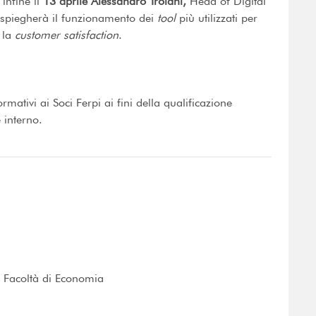
infine il
13 aprile Alessandro Troiani,
Head of Digital
a spiegherà il funzionamento dei
tool
più utilizzati per
 la
customer satisfaction
.
rmativi ai Soci Ferpi ai fini della qualificazione
 interno.
- Facoltà di Economia