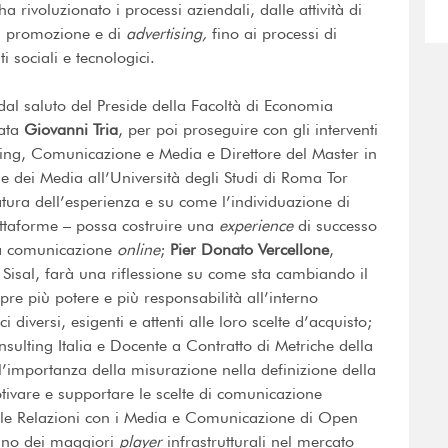
a rivoluzionato i processi aziendali, dalle attività di
di promozione e di
advertising,
fino ai processi di
 sociali e tecnologici.
 dal saluto del Preside della Facoltà di Economia
gata
Giovanni Tria
, per poi proseguire con gli interventi
ting, Comunicazione e Media e Direttore del Master in
dei Media all’Università degli Studi di Roma Tor
atura dell’esperienza e su come l’individuazione di
attaforme – possa costruire una
experience
di successo
lla comunicazione
online
;
Pier Donato Vercellone
,
Sisal, farà una riflessione su come sta cambiando il
re più potere e più responsabilità all’interno
 diversi, esigenti e attenti alle loro scelte d’acquisto;
nsulting Italia e Docente a Contratto di Metriche della
importanza della misurazione nella definizione della
tivare e supportare le scelte di comunicazione
le Relazioni con i Media e Comunicazione di Open
, uno dei maggiori
player
infrastrutturali nel mercato