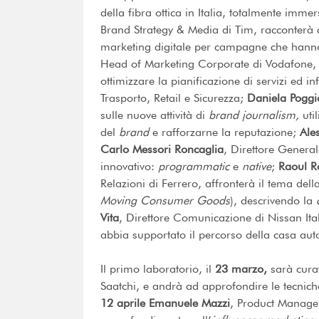
della fibra ottica in Italia, totalmente imme
Brand Strategy & Media di Tim, racconterà
marketing digitale per campagne che hann
Head of Marketing Corporate di Vodafone,
ottimizzare la pianificazione di servizi ed in
Trasporto, Retail e Sicurezza;
Daniela
Poggi
sulle nuove attività di
brand journalism,
uti
del
brand
e rafforzarne la reputazione;
Ales
Carlo Messori Roncaglia
, Direttore General
innovativo:
programmatic
e
native
;
Raoul R
Relazioni di Ferrero, affronterà il tema del
Moving Consumer Goods
), descrivendo la
Vita
, Direttore Comunicazione di Nissan It
abbia supportato il percorso della casa auto
Il primo laboratorio, il
23 marzo,
sarà cura
Saatchi, e andrà ad approfondire le tecnich
12 aprile Emanuele Mazzi
, Product Manager