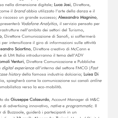
rsa nella dimensione digitale;
Luca Josi
, Direttore,
 come il
brand
abbia utilizzato l’arte della danza e il
o riscosso un grande successo;
Alessandro Magnino
,
 presenterà
Vodafone Analyitics
, il servizio pensato per
frastrutture nell’ambito dei settori del Turismo,
o
, Direttore Comunicazione di Sanofi, si soffermerà
li per intensificare il giro di informazioni sulle attività
sandro Sciortino
, Direttore creativo di McCann e
e di UM Italia introdurranno il tema dell’ADV
omoli
Venturi
, Direttore Comunicazione e Pubbliche
la
digital experience
all’interno del settore FMCG (
Fast
case history
della famosa industria dolciaria;
Luisa Di
alia, spiegherà come la comunicazione sui canali
online
mobilistica verso la eco-mobilità.
to da
Giuseppe Colasurdo
, Account Manager di M&C
e di advertising innovativo,
native
e
programmatic.
Il
 di Buzzoole, guiderà i partecipanti in un