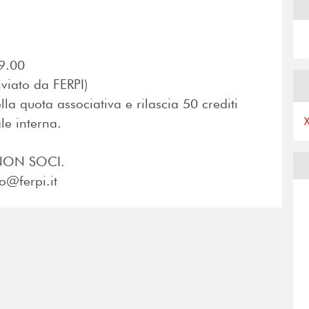
19.00
nviato da FERPI)
ella quota associativa e rilascia 50 crediti
le interna.
NON SOCI.
fo@ferpi.it