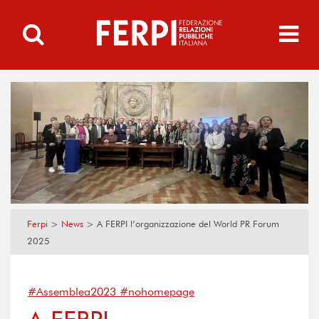
Ferpi
>
News
>
A FERPI l’organizzazione del World PR Forum
2025
#Assemblea2023 #nohomepage