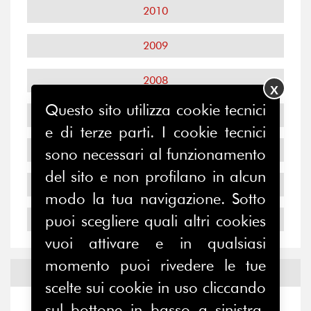
2010
2009
2008
X
Questo sito utilizza cookie tecnici
2007
e di terze parti. I cookie tecnici
2006
sono necessari al funzionamento
del sito e non profilano in alcun
2005
modo la tua navigazione. Sotto
puoi scegliere quali altri cookies
2004
vuoi attivare e in qualsiasi
momento puoi rivedere le tue
Notizie ed
Eventi
scelte sui cookie in uso cliccando
sul bottone in basso a sinistra.