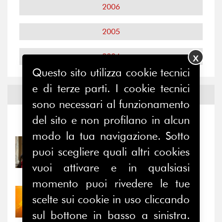
2006
2005
2004
X
Questo sito utilizza cookie tecnici
e di terze parti. I cookie tecnici
Notizie ed
Eventi
sono necessari al funzionamento
del sito e non profilano in alcun
Notizie
-
Eventi
modo la tua navigazione. Sotto
31/07/2026
puoi scegliere quali altri cookies
Prima della pausa estiva,
vuoi attivare e in qualsiasi
il valore di...
momento puoi rivedere le tue
30/07/2026
scelte sui cookie in uso cliccando
Nove anni dopo la
sul bottone in basso a sinistra.
“grande cecità”: la...