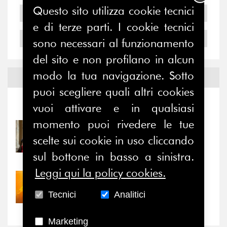
Questo sito utilizza cookie tecnici
2005
e di terze parti. I cookie tecnici
2004
sono necessari al funzionamento
del sito e non profilano in alcun
modo la tua navigazione. Sotto
Notizie ed
Eventi
puoi scegliere quali altri cookies
Notizie
-
Eventi
vuoi attivare e in qualsiasi
momento puoi rivedere le tue
31/07/2026
scelte sui cookie in uso cliccando
Prima della pausa estiva,
il valore di...
sul bottone in basso a sinistra.
Leggi qui la policy cookies.
30/07/2026
Nove anni dopo la
Tecnici
Analitici
“grande cecità”: la...
Marketing