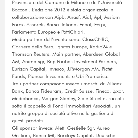
Provincia e del Comune di Milano e dell’Università
Bocconi. L’edizione 2012 è stata organizzata in
collaborazione con Aipb, Anasf, Aiaf, Apf, Assiom
Forex, Assoreti, Borsa Italiana, Febaf, Ferpi,
Parlamento Europeo e PattiChiari.
Media partner dell’evento sono: ClassCNBC,
Corriere della Sera, Ignites Europe, Radio24 e
Thomson Reuters. Main partner, Aberdeen Global
AM, Anima sgr, Bnp Paribas Investment Partners,
Eurizon Capital, Invesco, J.P.Morgan AM, Pictet
Funds, Pioneer Investments e Ubi Pramerica.
Tra i partner compaiono invece i marchi di: Allianz
Bank, Banca Fideuram, Credit Suisse, Fineco, Lyxor,
Mediobanca, Morgan Stanley, State Street e, raccolti
sotto il cappello di Fondi Immobiliari Associati, un
nutrito gruppo di società attive nella gestione di
questi prodotti.
Gli sponsor invece: Aletti Gestielle Sgr, Aureo
Gestioni, Banca IMI, Barclays Capital, Deutsche