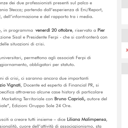
nze dei due professionisti presenti sul palco e
ania Stecca; partendo dall’esperienza di Eni/Report,
l, dell’informazione e del rapporto tra i media.
tro, in programma
venerdì 20 ottobre
, riservato a
Pier
one Sisal e Presidente Ferpi - che si confronterà con
elle situazioni di crisi.
 universitari, permettono agli associati Ferpi di
ggiornamento, obbligatori per statuto.
oni di crisi, ci saranno ancora due importanti
zio Vignati
, Docente ed esperto di Financial PR, si
ecifica attraverso alcune case history di particolare
i Marketing Territoriale con
Bruno Caprioli,
autore del
oriale”, Edizioni Gruppo Sole 24 Ore.
citi a creare tutti insieme – dice
Liliana Malimpensa
,
ionalità, cuore dell’attività di associazionismo, sta