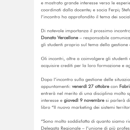
e mostrato grande interesse verso le esperie
coordinati dalla docente
,
e socia Ferpi
,
Stef
l’incontro ha approfondito il tema dei socia
Di notevole importanza il prossimo incon
Donato Vercellone
– responsabile comunicazi
gli studenti proprio sul tema della gestione d
Gli incontri, oltre a coinvolgere gli studenti
acquisire crediti per la loro formazione e a
Dopo l’incontro sulla gestione delle situazi
appuntamenti:
venerdì 27 ottobre
con
Fabri
entrerà nel merito di una disciplina molto sp
interesse e
giovedì 9 novembre
si parlerà d
libro “Il nuovo marketing dei sistemi territ
“Sono molto soddisfatta di quanto siamo rius
Delegata Regionale – l’unione di più profess