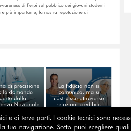
awareness di Ferpi sul pubblico dei giovani studenti
re più importante, la nostra reputazione di
na di precisione
La fiducia non si
I: le domande
comunica, ma si
perte dalla
costruisce attraverso
renza Nazionale
relazioni credibili.
di Torino
ici e di terze parti. I cookie tecnici sono nece
 tua navigazione. Sotto puoi scegliere quali a
CONTATTACI
E MAP