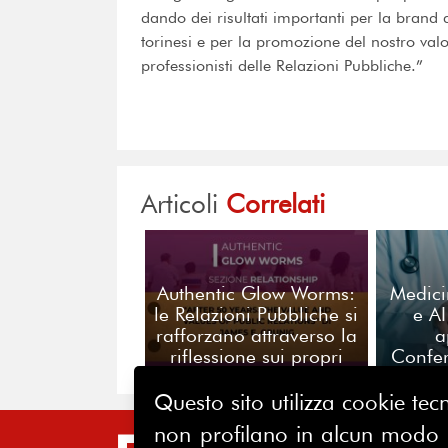
dando dei risultati importanti per la brand 
torinesi e per la promozione del nostro valo
professionisti delle Relazioni Pubbliche.”
Articoli
Correlati
Authentic Glow Worms:
Medici
le Relazioni Pubbliche si
e A
rafforzano attraverso la
a
riflessione sui propri
Confe
valori
Questo sito utilizza cookie tecn
non profilano in alcun modo la
SIT