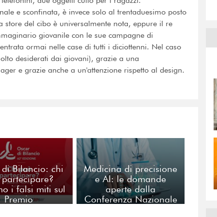
elefonini, due oggetti culto per i ragazzi.
ale e sconfinata, è invece solo al trentaduesimo posto
store del cibo è universalmente nota, eppure il re
immaginario giovanile con le sue campagne di
rata ormai nelle case di tutti i diciottenni. Nel caso
(molto desiderati dai giovani), grazie a una
ager e grazie anche a un'attenzione rispetto al design.
di Bilancio: chi
Medicina di precisione
 partecipare?
e AI: le domande
o i falsi miti sul
aperte dalla
Premio
Conferenza Nazionale
di Torino