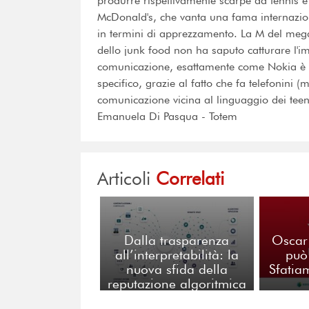
produrre rispettivamente scarpe da tennis e t
McDonald's, che vanta una fama internazion
in termini di apprezzamento. La M del mega 
dello junk food non ha saputo catturare l'
comunicazione, esattamente come Nokia è ent
specifico, grazie al fatto che fa telefonini 
comunicazione vicina al linguaggio dei teen
Emanuela Di Pasqua - Totem
Articoli
Correlati
Dalla trasparenza
Oscar 
all’interpretabilità: la
può
nuova sfida della
Sfatiam
reputazione algoritmica