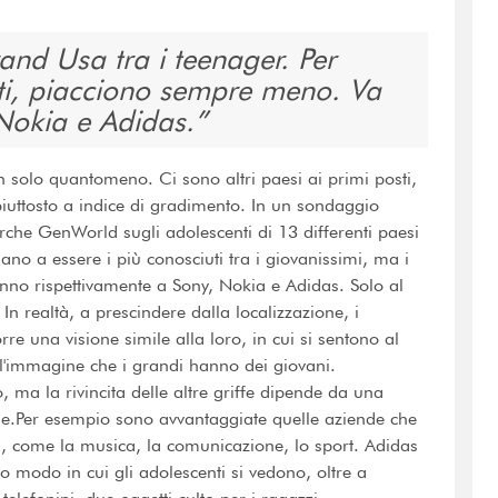
and Usa tra i teenager. Per
ti, piacciono sempre meno. Va
 Nokia e Adidas.
n solo quantomeno. Ci sono altri paesi ai primi posti,
piuttosto a indice di gradimento. In un sondaggio
erche GenWorld sugli adolescenti di 13 differenti paesi
no a essere i più conosciuti tra i giovanissimi, ma i
 vanno rispettivamente a Sony, Nokia e Adidas. Solo al
n realtà, a prescindere dalla localizzazione, i
e una visione simile alla loro, in cui si sentono al
o l'immagine che i grandi hanno dei giovani.
o, ma la rivincita delle altre griffe dipende da una
che.Per esempio sono avvantaggiate quelle aziende che
ili, come la musica, la comunicazione, lo sport. Adidas
o modo in cui gli adolescenti si vedono, oltre a