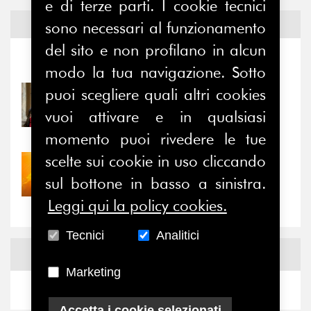
e di terze parti. I cookie tecnici
Notizie ed
Eventi
sono necessari al funzionamento
del sito e non profilano in alcun
Notizie
-
Eventi
modo la tua navigazione. Sotto
puoi scegliere quali altri cookies
31/07/2026
Prima della pausa estiva,
vuoi attivare e in qualsiasi
il valore di...
momento puoi rivedere le tue
scelte sui cookie in uso cliccando
30/07/2026
Nove anni dopo la
sul bottone in basso a sinistra.
“grande cecità”: la...
Leggi qui la policy cookies.
Tecnici
Analitici
News
Facebook
Marketing
Accetta i cookie selezionati