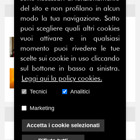
del sito e non profilano in alcun
Notizie ed
Eventi
modo la tua navigazione. Sotto
puoi scegliere quali altri cookies
Notizie
-
Eventi
vuoi attivare e in qualsiasi
31/07/2026
momento puoi rivedere le tue
Prima della pausa estiva,
il valore di...
scelte sui cookie in uso cliccando
sul bottone in basso a sinistra.
30/07/2026
Leggi qui la policy cookies.
Nove anni dopo la
“grande cecità”: la...
Tecnici
Analitici
Marketing
News
Facebook
Accetta i cookie selezionati