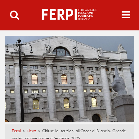
Ferpi
>
News
>
Chiuse le iscrizioni all'Oscar di Bilancio. Grande
partecipazione anche all'edizione 2022