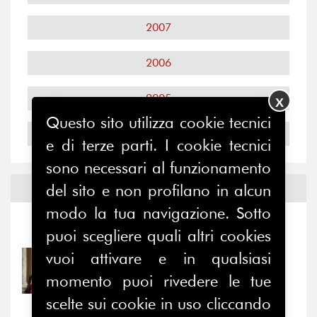
2007
2006
2005
X
Questo sito utilizza cookie tecnici
2004
e di terze parti. I cookie tecnici
sono necessari al funzionamento
del sito e non profilano in alcun
Notizie ed
Eventi
modo la tua navigazione. Sotto
Notizie
-
Eventi
puoi scegliere quali altri cookies
vuoi attivare e in qualsiasi
31/07/2026
Prima della pausa estiva,
momento puoi rivedere le tue
il valore di...
scelte sui cookie in uso cliccando