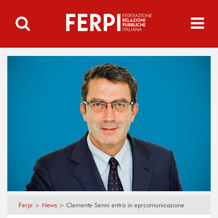
Ferpi
>
News
>
Clemente Senni entra in eprcomunicazione