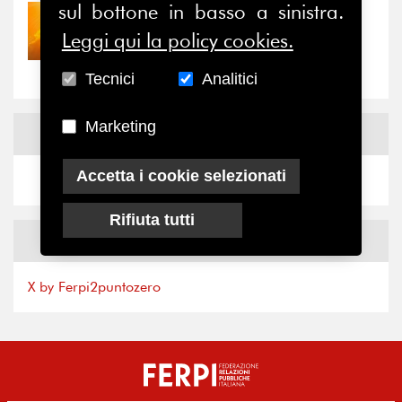
sul bottone in basso a sinistra.
30/07/2026
Leggi qui la policy cookies.
Nove anni dopo la
“grande cecità”: la...
Tecnici
Analitici
Marketing
News
Facebook
Accetta i cookie selezionati
Rifiuta tutti
News
X
X by Ferpi2puntozero