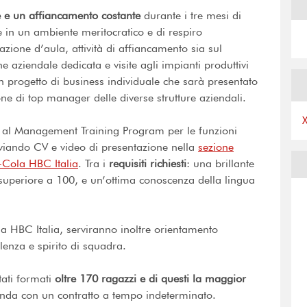
 e un affiancamento costante
durante i tre mesi di
le in un ambiente meritocratico e di respiro
ione d’aula, attività di affiancamento sia sul
e aziendale dedicata e visite agli impianti produttivi
n progetto di business individuale che sarà presentato
 di top manager delle diverse strutture aziendali.
a al Management Training Program per le funzioni
nviando CV e video di presentazione nella
sezione
a-Cola HBC Italia
. Tra i
requisiti richiesti
: una brillante
o superiore a 100, e un’ottima conoscenza della lingua
a HBC Italia, serviranno inoltre orientamento
ellenza e spirito di squadra.
ati formati
oltre 170 ragazzi e di questi la maggior
ienda con un contratto a tempo indeterminato.