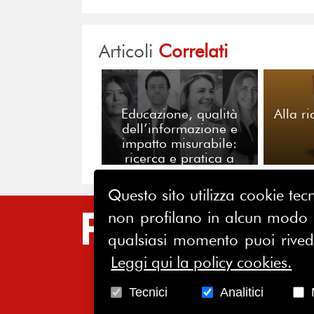
Articoli
Correlati
Educazione, qualità
Alla r
dell’informazione e
impatto misurabile:
ricerca e pratica a
confronto
Questo sito utilizza cookie tecn
non profilano in alcun modo la
SIT
qualsiasi momento puoi riveder
HO
Leggi qui la policy cookies.
CH
Tecnici
Analitici
AS