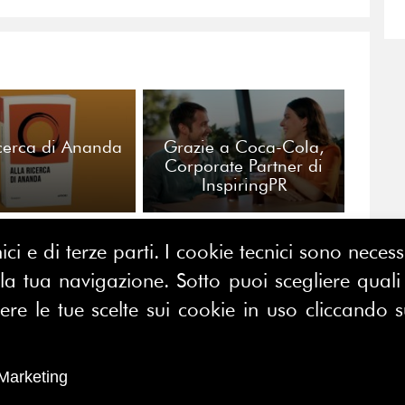
icerca di Ananda
Grazie a Coca-Cola,
Corporate Partner di
InspiringPR
ici e di terze parti. I cookie tecnici sono nece
 tua navigazione. Sotto puoi scegliere quali a
CONTATTACI
E MAP
e le tue scelte sui cookie in uso cliccando s
FERPI - Federazione Relazioni
ME
Pubbliche Italiana
I SIAMO
Marketing
Sede operativa:
SOCIAZIONE