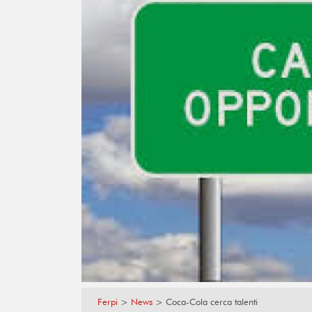
Ferpi
>
News
>
Coca-Cola cerca talenti