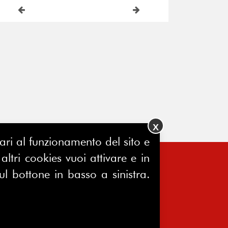
X
ssari al funzionamento del sito e
ltri cookies vuoi attivare e in
ul bottone in basso a sinistra.
FERPINews
Registrazione Tribunale di Milano
7604/2025
Sede legale: