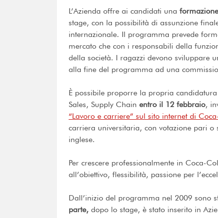
L’Azienda offre ai candidati una
formazione
stage, con la possibilità di assunzione fina
internazionale. Il programma prevede formaz
mercato che con i responsabili della funzion
della società. I ragazzi devono sviluppare u
alla fine del programma ad una commissione
È possibile proporre la propria candidatur
Sales, Supply Chain
entro il 12 febbraio
, i
“Lavoro e carriere” sul sito internet di Coc
carriera universitaria, con votazione pari 
inglese.
Per crescere professionalmente in Coca-Col
all’obiettivo, flessibilità, passione per l’ecc
Dall’inizio del programma nel 2009 sono st
parte,
dopo lo stage, è stato inserito in Az