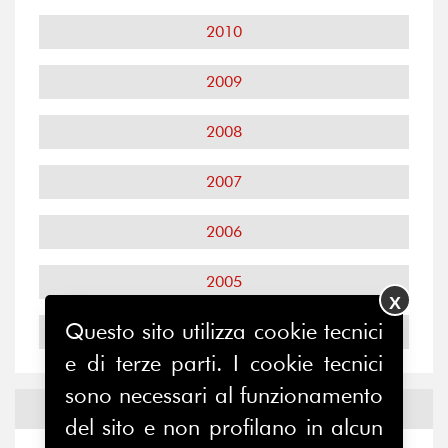
2010
2009
2008
2007
2006
2005
X
Questo sito utilizza cookie tecnici
2004
e di terze parti. I cookie tecnici
sono necessari al funzionamento
Notizie ed
Eventi
del sito e non profilano in alcun