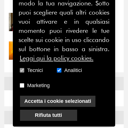
modo la tua navigazione. Sotto
Notizie
-
Eventi
puoi scegliere quali altri cookies
31/07/2026
vuoi attivare e in qualsiasi
Prima della pausa estiva,
momento puoi rivedere le tue
il valore di...
scelte sui cookie in uso cliccando
30/07/2026
sul bottone in basso a sinistra.
Nove anni dopo la
Leggi qui la policy cookies.
“grande cecità”: la...
Tecnici
Analitici
News
Facebook
Marketing
Accetta i cookie selezionati
Rifiuta tutti
News
X