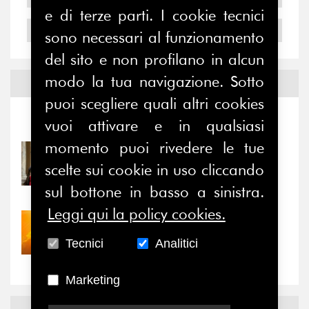
e di terze parti. I cookie tecnici
2004
sono necessari al funzionamento
del sito e non profilano in alcun
modo la tua navigazione. Sotto
Notizie ed
Eventi
puoi scegliere quali altri cookies
Notizie
-
Eventi
vuoi attivare e in qualsiasi
momento puoi rivedere le tue
31/07/2026
scelte sui cookie in uso cliccando
Prima della pausa estiva,
il valore di...
sul bottone in basso a sinistra.
Leggi qui la policy cookies.
30/07/2026
Nove anni dopo la
Tecnici
Analitici
“grande cecità”: la...
Marketing