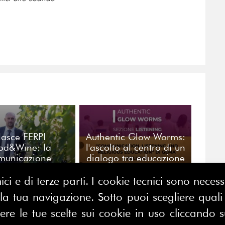
asce FERPI
Authentic Glow Worms:
od&Wine: la
l'ascolto al centro di un
municazione
dialogo tra educazione
groalimentare al
religiosa e
ntro di una
comunicazione
ici e di terze parti. I cookie tecnici sono nece
sione nazionale
 tua navigazione. Sotto puoi scegliere quali a
e le tue scelte sui cookie in uso cliccando s
CONTATTACI
E MAP