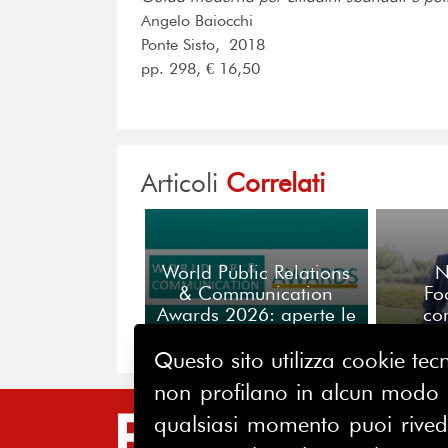
Angelo Baiocchi
Ponte Sisto, 2018
pp. 298, € 16,50
Articoli
Correlati
World Public Relations
N
& Communication
Fo
Awards 2026: aperte le
co
candidature per
dell'a
l’eccellenza globale
ce
Questo sito utilizza cookie tecn
della comunicazione
commis
non profilano in alcun modo la
qualsiasi momento puoi riveder
SIT