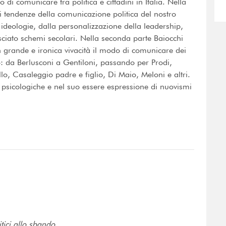
di comunicare tra politica e cittadini in Italia. Nella
i tendenze della comunicazione politica del nostro
le ideologie, dalla personalizzazione della leadership,
sciato schemi secolari. Nella seconda parte Baiocchi
grande e ironica vivacità il modo di comunicare dei
io: da Berlusconi a Gentiloni, passando per Prodi,
llo, Casaleggio padre e figlio, Di Maio, Meloni e altri.
 psicologiche e nel suo essere espressione di nuovismi
tici allo sbando