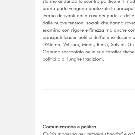
stanno andando lo scontro politico e il modo 
prima parte vengono analizzate le principal
tempo derivanti dalla crisi dei partiti e del
dalle nuove tensioni sociali che hanno rove
esamina con rigore e finezza ma anche con 
principali leader politici dell'ultimo decenn
D'Alema, Veltroni, Monti, Renzi, Salvini, Gri
Ognuno raccontato nelle sue caratteristiche
politici o di lunghe tradizioni.
Comunicazione e politica
Guida moderna per cittadini sbandati e poli