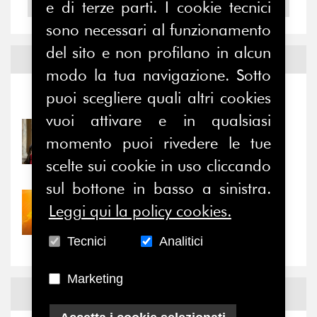
e di terze parti. I cookie tecnici
2004
sono necessari al funzionamento
del sito e non profilano in alcun
Notizie ed
Eventi
modo la tua navigazione. Sotto
puoi scegliere quali altri cookies
Notizie
-
Eventi
vuoi attivare e in qualsiasi
31/07/2026
momento puoi rivedere le tue
Prima della pausa estiva,
il valore di...
scelte sui cookie in uso cliccando
sul bottone in basso a sinistra.
30/07/2026
Leggi qui la policy cookies.
Nove anni dopo la
“grande cecità”: la...
Tecnici
Analitici
Marketing
News
Facebook