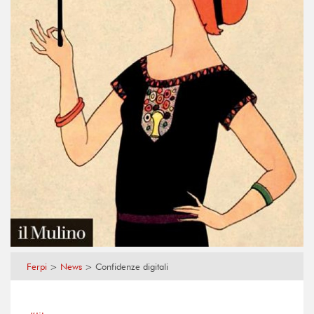
Ferpi
>
News
>
Confidenze digitali