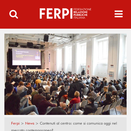
Ferpi
>
News
>
Contenuti al centro: come si comunica oggi nel
mercato contemporaneo?