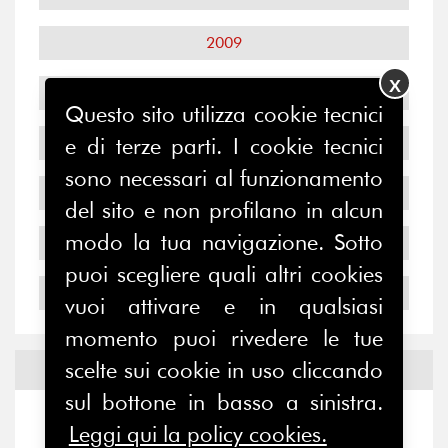
2009
X
2008
Questo sito utilizza cookie tecnici
2007
e di terze parti. I cookie tecnici
sono necessari al funzionamento
2006
del sito e non profilano in alcun
modo la tua navigazione. Sotto
2005
puoi scegliere quali altri cookies
2004
vuoi attivare e in qualsiasi
momento puoi rivedere le tue
scelte sui cookie in uso cliccando
Notizie ed
Eventi
sul bottone in basso a sinistra.
Notizie
-
Eventi
Leggi qui la policy cookies.