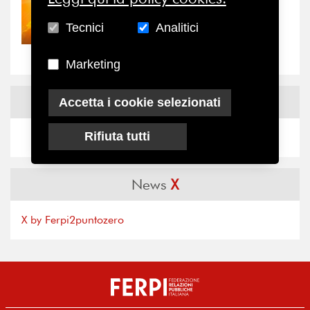
30/07/2026
Nove anni dopo la
Tecnici
Analitici
“grande cecità”: la...
Marketing
News
Facebook
Accetta i cookie selezionati
Rifiuta tutti
News
X
X by Ferpi2puntozero