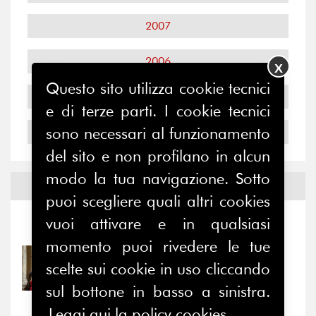
2007
2006
X
Questo sito utilizza cookie tecnici
2005
e di terze parti. I cookie tecnici
sono necessari al funzionamento
2004
del sito e non profilano in alcun
modo la tua navigazione. Sotto
Notizie ed
Eventi
puoi scegliere quali altri cookies
vuoi attivare e in qualsiasi
Notizie
-
Eventi
momento puoi rivedere le tue
31/07/2026
scelte sui cookie in uso cliccando
Prima della pausa estiva,
il valore di...
sul bottone in basso a sinistra.
Leggi qui la policy cookies.