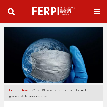
Ferpi
>
News
>
Covid-19: cosa abbiamo imparato per la
gestione della prossima crisi