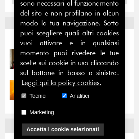
sono necessari al funzionamento
del sito e non profilano in alcun
modo la tua navigazione. Sotto
Notizie ed
Eventi
puoi scegliere quali altri cookies
Notizie
-
Eventi
vuoi attivare e in qualsiasi
momento puoi rivedere le tue
31/07/2026
Prima della pausa estiva,
scelte sui cookie in uso cliccando
il valore di...
sul bottone in basso a sinistra.
Leggi qui la policy cookies.
30/07/2026
Nove anni dopo la
Tecnici
Analitici
“grande cecità”: la...
Marketing
News
Facebook
Accetta i cookie selezionati