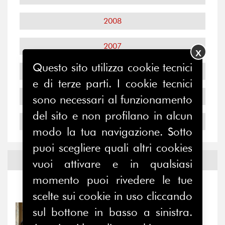
2008
2007
X
Questo sito utilizza cookie tecnici
2006
e di terze parti. I cookie tecnici
2005
sono necessari al funzionamento
del sito e non profilano in alcun
2004
modo la tua navigazione. Sotto
puoi scegliere quali altri cookies
Notizie ed
Eventi
vuoi attivare e in qualsiasi
momento puoi rivedere le tue
Notizie
-
Eventi
scelte sui cookie in uso cliccando
sul bottone in basso a sinistra.
31/07/2026
Prima della pausa estiva,