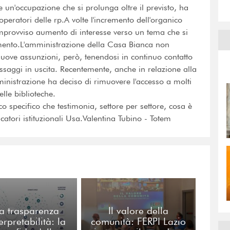
e un'occupazione che si prolunga oltre il previsto, ha
eratori delle rp.A volte l'incremento dell'organico
improvviso aumento di interesse verso un tema che si
momento.L'amministrazione della Casa Bianca non
nuove assunzioni, però, tenendosi in continuo contatto
essaggi in uscita. Recentemente, anche in relazione alla
inistrazione ha deciso di rimuovere l'accesso a molti
lle biblioteche.
co specifico che testimonia, settore per settore, cosa è
tori istituzionali Usa.Valentina Tubino - Totem
a trasparenza
Il valore della
terpretabilità: la
comunità: FERPI Lazio