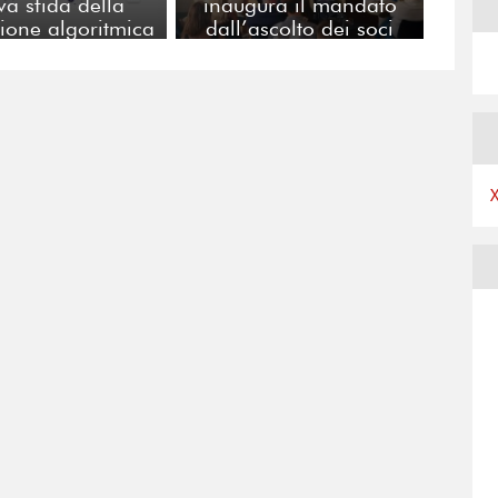
va sfida della
inaugura il mandato
ione algoritmica
dall’ascolto dei soci