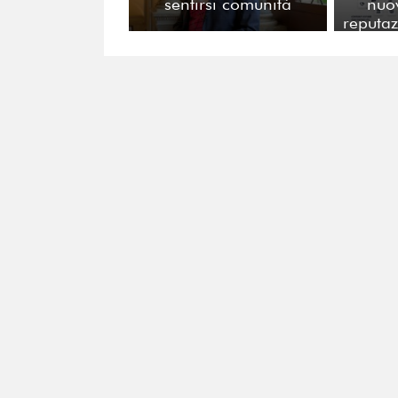
sentirsi comunità
nuo
reputaz