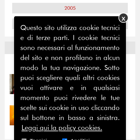
2005
X
2004
Questo sito utilizza cookie tecnici
e di terze parti. I cookie tecnici
sono necessari al funzionamento
Notizie ed
Eventi
del sito e non profilano in alcun
Notizie
-
Eventi
modo la tua navigazione. Sotto
puoi scegliere quali altri cookies
31/07/2026
vuoi attivare e in qualsiasi
Prima della pausa estiva,
il valore di...
momento puoi rivedere le tue
scelte sui cookie in uso cliccando
30/07/2026
sul bottone in basso a sinistra.
Nove anni dopo la
“grande cecità”: la...
Leggi qui la policy cookies.