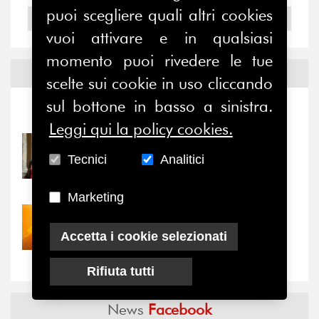
puoi scegliere quali altri cookies
2004
vuoi attivare e in qualsiasi
momento puoi rivedere le tue
Notizie ed
Eventi
scelte sui cookie in uso cliccando
sul bottone in basso a sinistra.
Notizie
-
Eventi
Leggi qui la policy cookies.
31/07/2026
Tecnici
Analitici
Prima della pausa estiva,
il valore di...
Marketing
30/07/2026
Nove anni dopo la
Accetta i cookie selezionati
“grande cecità”: la...
Rifiuta tutti
News
Facebook