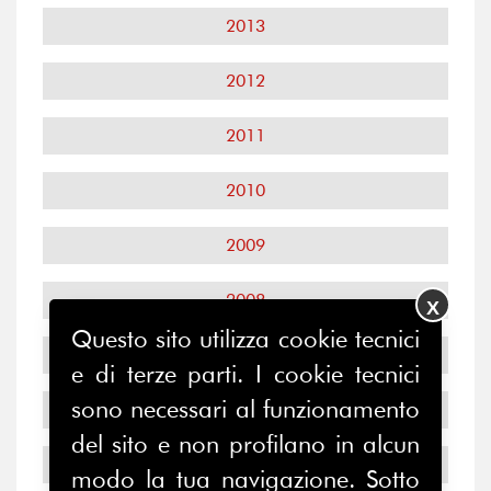
2013
2012
2011
2010
2009
2008
X
Questo sito utilizza cookie tecnici
2007
e di terze parti. I cookie tecnici
sono necessari al funzionamento
2006
del sito e non profilano in alcun
2005
modo la tua navigazione. Sotto